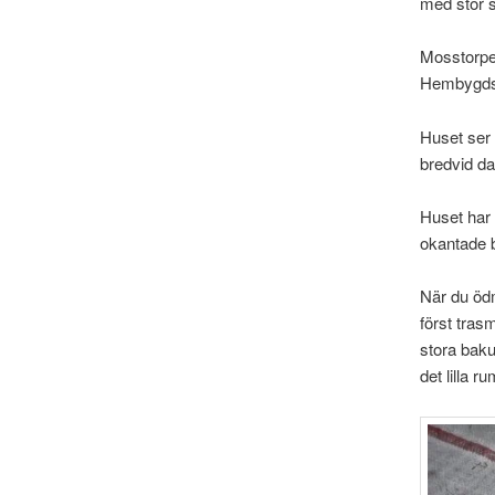
med stor s
Mosstorpet
Hembygdsg
Huset ser 
bredvid d
Huset har 
okantade b
När du ödm
först tras
stora baku
det lilla r