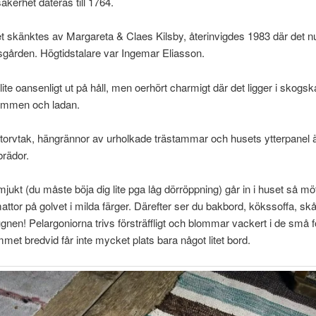
äkerhet dateras till 1764.
 skänktes av Margareta & Claes Kilsby, återinvigdes 1983 där det nu
ården. Högtidstalare var Ingemar Eliasson.
lite oansenligt ut på håll, men oerhört charmigt där det ligger i skogs
ammen och ladan.
torvtak, hängrännor av urholkade trästammar och husets ytterpanel 
rädor.
jukt (du måste böja dig lite pga låg dörröppning) går in i huset så mö
mattor på golvet i milda färger. Därefter ser du bakbord, kökssoffa, s
gnen! Pelargoniorna trivs försträffligt och blommar vackert i de små f
ummet bredvid får inte mycket plats bara något litet bord.