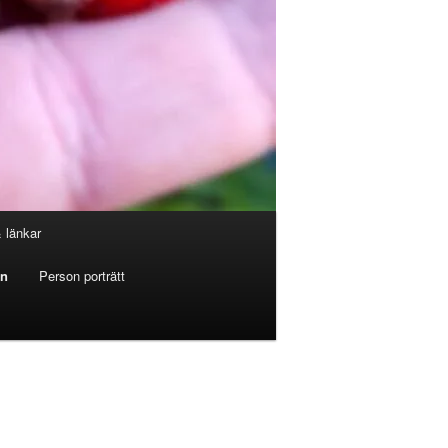
& länkar
en
Person porträtt