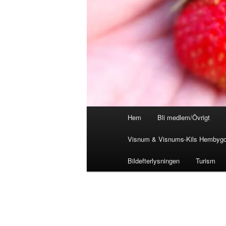
Huvudmeny
Hem
Bli medlem/Övrigt
Visnum & Visnums-Kils Hembygd
Bildefterlysningen
Turism