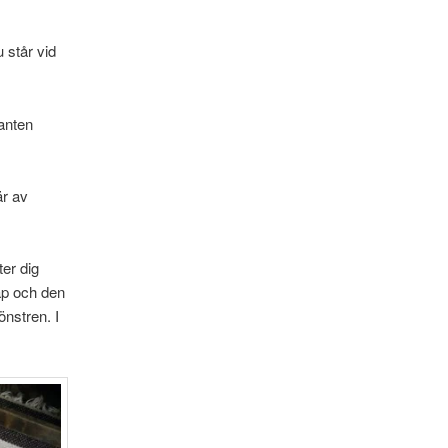
 står vid
kanten
är av
ter dig
kåp och den
önstren. I