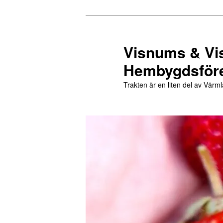
Hoppa
till
primärt
Visnums & Vi
innehåll
Hembygdsför
Trakten är en liten del av Värml