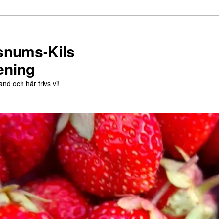
snums-Kils
ening
and och här trivs vi!