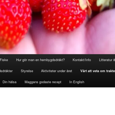
Fiske
Hur gör man en hembygdsdräkt?
Kontakt/Info
Litteratur 
sdräkter
Styrelse
Aktiviteter under året
Värt att veta om trakt
Din hälsa
Maggans godaste recept
In English