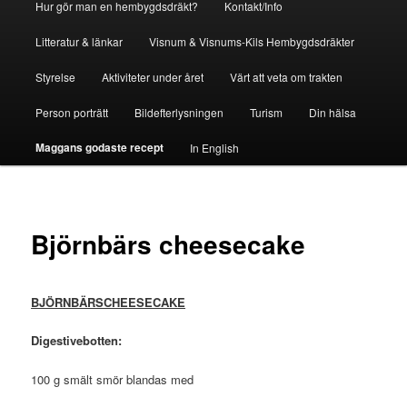
Hur gör man en hembygdsdräkt?
Kontakt/Info
Litteratur & länkar
Visnum & Visnums-Kils Hembygdsdräkter
Styrelse
Aktiviteter under året
Värt att veta om trakten
Person porträtt
Bildefterlysningen
Turism
Din hälsa
Maggans godaste recept
In English
Björnbärs cheesecake
BJÖRNBÄRSCHEESECAKE
Digestivebotten:
100 g smält smör blandas med