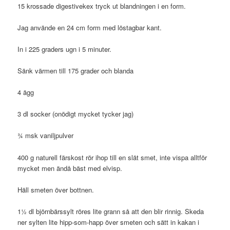
15 krossade digestivekex tryck ut blandningen i en form.
Jag använde en 24 cm form med löstagbar kant.
In i 225 graders ugn i 5 minuter.
Sänk värmen till 175 grader och blanda
4 ägg
3 dl socker (onödigt mycket tycker jag)
¾ msk vaniljpulver
400 g naturell färskost rör ihop till en slät smet, inte vispa alltför
mycket men ändå bäst med elvisp.
Häll smeten över bottnen.
1½ dl björnbärssylt röres lite grann så att den blir rinnig. Skeda
ner sylten lite hipp-som-happ över smeten och sätt in kakan i