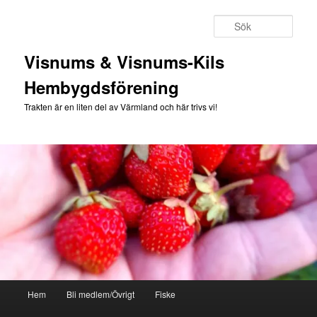
Hoppa
till
Sök
primärt
innehåll
Visnums & Visnums-Kils
Hembygdsförening
Trakten är en liten del av Värmland och här trivs vi!
Huvudmeny
Hem
Bli medlem/Övrigt
Fiske