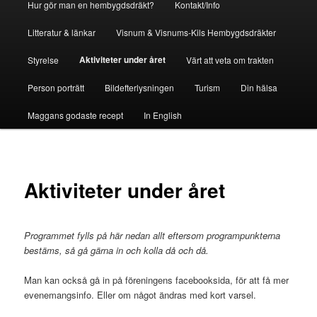
Hur gör man en hembygdsdräkt?
Kontakt/Info
Litteratur & länkar
Visnum & Visnums-Kils Hembygdsdräkter
Aktiviteter under året
Styrelse
Värt att veta om trakten
Person porträtt
Bildefterlysningen
Turism
Din hälsa
Maggans godaste recept
In English
Aktiviteter under året
Programmet fylls på här nedan allt eftersom programpunkterna
bestäms, så gå gärna in och kolla då och då.
Man kan också gå in på föreningens facebooksida, för att få mer
evenemangsinfo. Eller om något ändras med kort varsel.