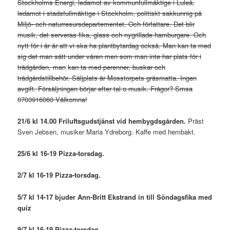
Stockholms Energi, ledamot av kommunfullmäktige i Luleå,
ledamot i stadsfullmäktige i Stockholm, politiskt sakkunnig på
Miljö- och naturresursdepartementet. Och författare. Det blir
musik, det serveras fika, glass och nygrillade hamburgare. Och
nytt för i år är att vi ska ha plantbytardag också. Man kan ta med
sig det man sått under våren men som man inte har plats för i
trädgården, man
kan ta med perenner, buskar och
trädgårdstillbehör. Säljplats är Mosstorpets gräsmatta. Ingen
avgift. Försäljningen börjar efter tal o musik. Frågor? Smsa
0703916060 Välkomna!
21/6 kl 14.00 Friluftsgudstjänst vid hembygdsgården.
Präst
Sven Jebsen, musiker Maria Ydreborg. Kaffe med hembakt.
25/6 kl 16-19 Pizza-torsdag.
2/7 kl 16-19 Pizza-torsdag.
5/7 kl 14-17 bjuder Ann-Britt Ekstrand in till Söndagsfika med
quiz
9/7 kl 16-19 Pizza-torsdag.