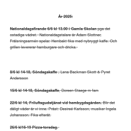
År 2025:
Nationaldagsfirande 6/6 kl 13.00 i Gamla Skolan
pga det
ostadiga vädret. Nationaldagstalare är Adam Slottner,
Frälsningsarmén spelar. Hembakt fika med nybryggt kaffe. Och
grillen levererar hamburgare och dricka.
8/6 kl 14-18, Söndagskaffe
, Lena Backman Skott & Pyret
Andersson
15/6 kl 14-18, Söndagskaffe
, Doreen Staege m fam
22/6 kl 14, Friluftsgudstjänst vid hembygdsgården.
Blir det
dåligt väder är vi inne. Präst: Desireé Karlsson, musiker Ingela
Johansson. Fika efteråt.
26/6 kl16-19 Pizza-torsdag.