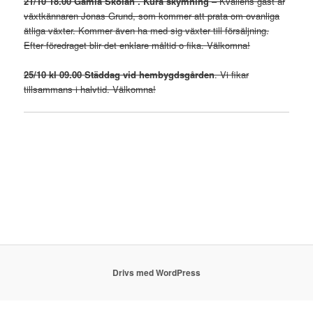
21/10 18.00 Gamla Skolan . Kura skymning
– Kvällens gäst är
växtkännaren Jonas Grund, som kommer att prata om ovanliga
ätliga växter. Kommer även ha med sig växter till försäljning.
Efter föredraget blir det enklare måltid o fika. Välkomna!
25/10 kl 09.00 Städdag vid hembygdsgården
. Vi fikar
tillsammans i halvtid. Välkomna!
Drivs med WordPress