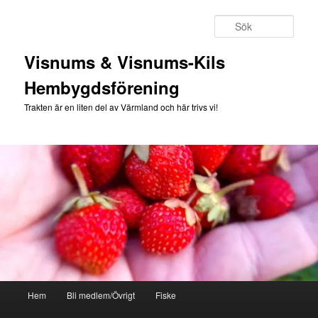
Hoppa
till
Sök
primärt
innehåll
Visnums & Visnums-Kils
Hembygdsförening
Trakten är en liten del av Värmland och här trivs vi!
Huvudmeny
Hem
Bli medlem/Övrigt
Fiske