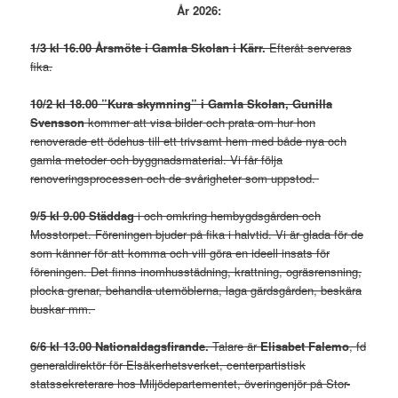
År 2026:
1/3 kl 16.00 Årsmöte i Gamla Skolan i Kärr.
Efteråt serveras
fika.
10/2 kl 18.00 ”Kura skymning” i Gamla Skolan, Gunilla
Svensson
kommer att visa bilder och prata om hur hon
renoverade ett ödehus till ett trivsamt hem med både nya och
gamla metoder och byggnadsmaterial. Vi får följa
renoveringsprocessen och de svårigheter som uppstod.
9/5 kl 9.00 Städdag
i och omkring hembygdsgården och
Mosstorpet. Föreningen bjuder på fika i halvtid. Vi är glada för de
som känner för att komma och vill göra en ideell insats för
föreningen. Det finns inomhusstädning, krattning, ogräsrensning,
plocka grenar, behandla utemöblerna, laga gärdsgården, beskära
buskar mm.
6/6 kl 13.00
Nationaldagsfirande.
Talare är
Elisabet Falemo
, fd
generaldirektör för Elsäkerhetsverket, centerpartistisk
statssekreterare hos Miljödepartementet, överingenjör på Stor-