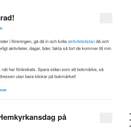
rad!
in
der i föreningen, gå då in och kolla
aktivitetslistan
då och
rligt aktiviteter, dagar, tider, fakta så fort de kommer till min
om nåt har förändrats. Spara sidan som ett bokmärke, så
ressen utan bara klickar på bokmärket!
svar
Hemkyrkansdag på