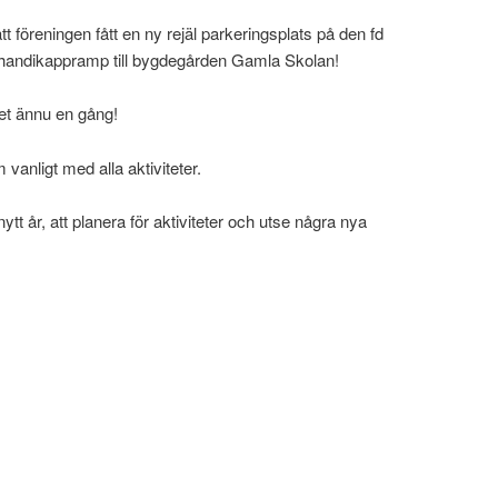
t föreningen fått en ny rejäl parkeringsplats på den fd
 handikappramp till bygdegården Gamla Skolan!
et ännu en gång!
m vanligt med alla aktiviteter.
nytt år, att planera för aktiviteter och utse några nya