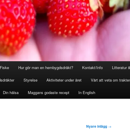
Fiske
Hur gör man en hembygdsdräkt?
Kontakt/Info
Litteratur 
sdräkter
Styrelse
Aktiviteter under året
Värt att veta om trakte
Din hälsa
Maggans godaste recept
In English
Nyare inlägg
→