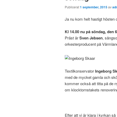
Publicerat
1 september, 2015
av
ad
Ja nu kom helt hastigt höst
Kl 14.00 nu på söndag, den 6
Präst är
Sven Jebsen
, sångso
orkesterproducent på Värmla
Textilkonservator
Ingeborg S
med de mycket gamla och sköra
kommer också att titta på de n
om klocktornstakets renoverin
Efter att vi är klara i kyrkan 