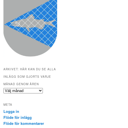
ARKIVET: HÄR KAN DU SE ALLA
INLÄGG SOM GJORTS VARJE
MÅNAD GENOM ÅREN
Arkivet:
Här
kan
META
du
Logga in
se
Flöde för inlägg
alla
inlägg
Flöde för kommentarer