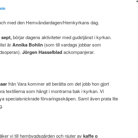
min
en och med den Hemvändardagen/Hemkyrkans dag.
 sept,
börjar dagens aktiviteter med gudstjänst i kyrkan.
list är
Annika Bohlin
(som till vardags jobbar som
ndsoperan).
Jörgen Hasselblad
ackompanjerar.
kaar
från Vara kommer att berätta om det jobb hon gjort
 textilierna som hängt i montrarna bak i kyrkan. Vi
ya specialsnickrade förvaringsskåpen. Samt även prata lite
g.
så åker vi till hembygdsgården och njuter av
kaffe o