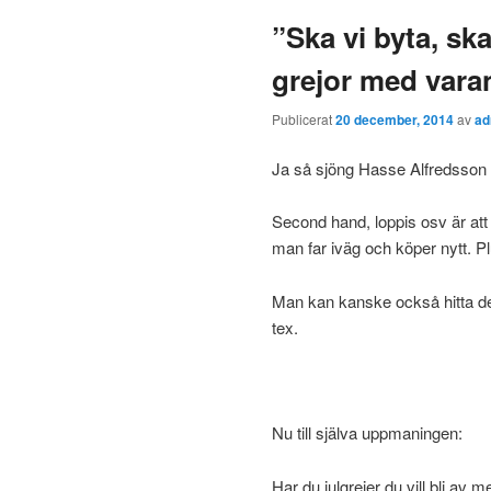
”Ska vi byta, ska
grejor med vara
Publicerat
20 december, 2014
av
ad
Ja så sjöng Hasse Alfredsson p
Second hand, loppis osv är at
man far iväg och köper nytt. Pl
Man kan kanske också hitta d
tex.
Nu till själva uppmaningen:
Har du julgrejer du vill bli av