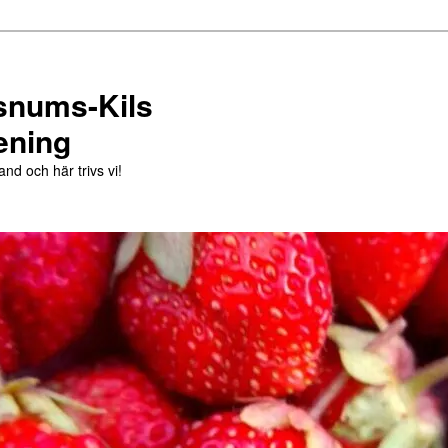
snums-Kils
ening
and och här trivs vi!