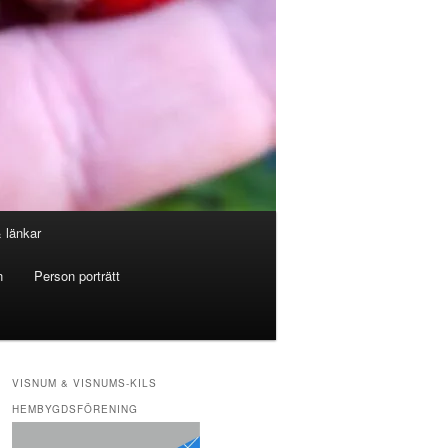
& länkar
n
Person porträtt
VISNUM & VISNUMS-KILS
HEMBYGDSFÖRENING