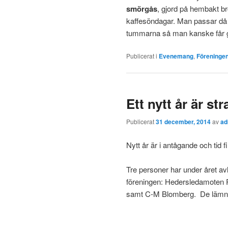
smörgås
, gjord på hembakt b
kaffesöndagar. Man passar då 
tummarna så man kanske får gl
Publicerat i
Evenemang
,
Föreninge
Ett nytt år är str
Publicerat
31 december, 2014
av
ad
Nytt år är i antågande och tid 
Tre personer har under året avli
föreningen: Hedersledamoten 
samt C-M Blomberg. De lämnar 