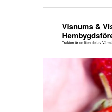
Hoppa
Hoppa
till
till
primärt
sekundärt
Visnums & Vi
innehåll
innehåll
Hembygdsför
Trakten är en liten del av Värml