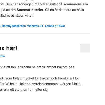
röd. Den här söndagen markerar slutet på sommarens alla
på att dra
Sommarlotteriet
. Så då är det bara att hålla
ädjas åt någon vinst!
n
,
Hembygdsgården
,
Visnums-kil
|
Lämna ett svar
ax här!
min
finns att tänka tillbaka på det vi lämnar bakom oss.
dit som betytt mycket för trakten och framför allt för
Per Wilhelm Heimer, styrelseledamoten Jörgen Malm,
alla ett stort tomrum efter sig.