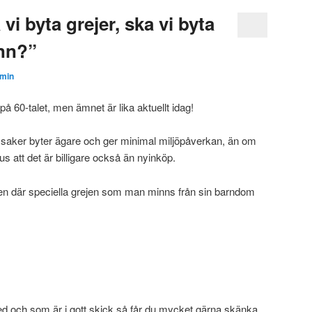
 vi byta grejer, ska vi byta
nn?”
min
å 60-talet, men ämnet är lika aktuellt idag!
t saker byter ägare och ger minimal miljöpåverkan, än om
us att det är billigare också än nyinköp.
en där speciella grejen som man minns från sin barndom
 med och som är i gott skick så får du mycket gärna skänka